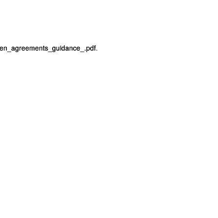
reen_agreements_guidance_.pdf
.