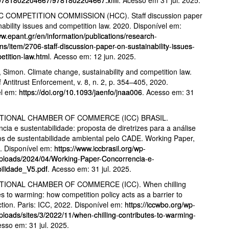
 COMPETITION COMMISSION (HCC). Staff discussion paper
nability issues and competition law. 2020. Disponível em:
ww.epant.gr/en/information/publications/research-
ons/item/2706-staff-discussion-paper-on-sustainability-issues-
tition-law.html
. Acesso em: 12 jun. 2025.
imon. Climate change, sustainability and competition law.
f Antitrust Enforcement, v. 8, n. 2, p. 354–405, 2020.
el em:
https://doi.org/10.1093/jaenfo/jnaa006
. Acesso em: 31
TIONAL CHAMBER OF COMMERCE (ICC) BRASIL.
cia e sustentabilidade: proposta de diretrizes para a análise
s de sustentabilidade ambiental pelo CADE. Working Paper,
. Disponível em:
https://www.iccbrasil.org/wp-
uploads/2024/04/Working-Paper-Concorrencia-e-
ilidade_V5.pdf
. Acesso em: 31 jul. 2025.
TIONAL CHAMBER OF COMMERCE (ICC). When chilling
es to warming: how competition policy acts as a barrier to
ction. Paris: ICC, 2022. Disponível em:
https://iccwbo.org/wp-
ploads/sites/3/2022/11/when-chilling-contributes-to-warming-
esso em: 31 jul. 2025.