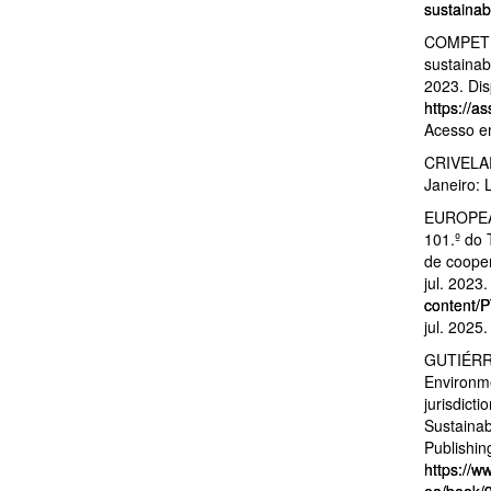
sustainab
COMPETI
sustainab
2023. Dis
https://
Acesso em
CRIVELARI
Janeiro: 
EUROPEAN
101.º do
de cooper
jul. 2023
content/
jul. 2025.
GUTIÉRRE
Environme
jurisdict
Sustainab
Publishin
https://w
oa/book/