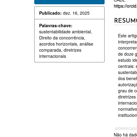
LATERAL
DO
https://orc
Publicado:
dez. 16, 2025
DE
ARTI
RESUM
ARTIGOS
PRIN
Palavras-chave:
sustentabilidade ambiental,
Este arti
Direito da concorrência,
interpret
acordos horizontais, análise
concorren
comparada, diretrizes
de doze g
internacionais
estudo id
centrais:
sustentabi
dos benef
autorizaç
grau de c
diretrize
internaci
normativo
institucion
DOWNLOAD
Não há dado