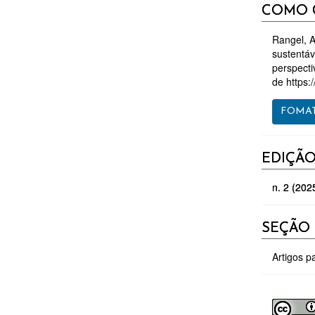
DETAL
COMO 
DO
ARTIGO
Rangel, A
sustentáv
perspecti
de https:/
FOMAT
EDIÇÃ
n. 2 (202
SEÇÃO
Artigos p