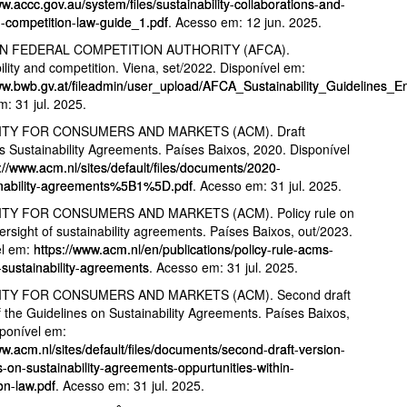
ww.accc.gov.au/system/files/sustainability-collaborations-and-
n-competition-law-guide_1.pdf
. Acesso em: 12 jun. 2025.
N FEDERAL COMPETITION AUTHORITY (AFCA).
ility and competition. Viena, set/2022. Disponível em:
ww.bwb.gv.at/fileadmin/user_upload/AFCA_Sustainability_Guidelines_Eng
: 31 jul. 2025.
TY FOR CONSUMERS AND MARKETS (ACM). Draft
s Sustainability Agreements. Países Baixos, 2020. Disponível
://www.acm.nl/sites/default/files/documents/2020-
inability-agreements%5B1%5D.pdf
. Acesso em: 31 jul. 2025.
TY FOR CONSUMERS AND MARKETS (ACM). Policy rule on
rsight of sustainability agreements. Países Baixos, out/2023.
el em:
https://www.acm.nl/en/publications/policy-rule-acms-
-sustainability-agreements
. Acesso em: 31 jul. 2025.
TY FOR CONSUMERS AND MARKETS (ACM). Second draft
f the Guidelines on Sustainability Agreements. Países Baixos,
ponível em:
ww.acm.nl/sites/default/files/documents/second-draft-version-
s-on-sustainability-agreements-oppurtunities-within-
on-law.pdf
. Acesso em: 31 jul. 2025.