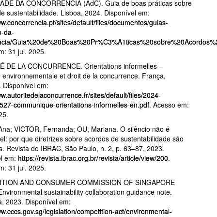
DE DA CONCORRÊNCIA (AdC). Guia de boas práticas sobre
e sustentabilidade. Lisboa, 2024. Disponível em:
ww.concorrencia.pt/sites/default/files/documentos/guias-
-da-
ncia/Guia%20de%20Boas%20Pr%C3%A1ticas%20sobre%20Acordos%20
: 31 jul. 2025.
 DE LA CONCURRENCE. Orientations informelles –
n environnementale et droit de la concurrence. França,
 Disponível em:
ww.autoritedelaconcurrence.fr/sites/default/files/2024-
527-communique-orientations-informelles-en.pdf
. Acesso em:
25.
Ana; VICTOR, Fernanda; OU, Mariana. O silêncio não é
el: por que diretrizes sobre acordos de sustentabilidade são
s. Revista do IBRAC, São Paulo, n. 2, p. 63–87, 2023.
el em:
https://revista.ibrac.org.br/revista/article/view/200
.
: 31 jul. 2025.
ITION AND CONSUMER COMMISSION OF SINGAPORE
nvironmental sustainability collaboration guidance note.
, 2023. Disponível em:
ww.cccs.gov.sg/legislation/competition-act/environmental-