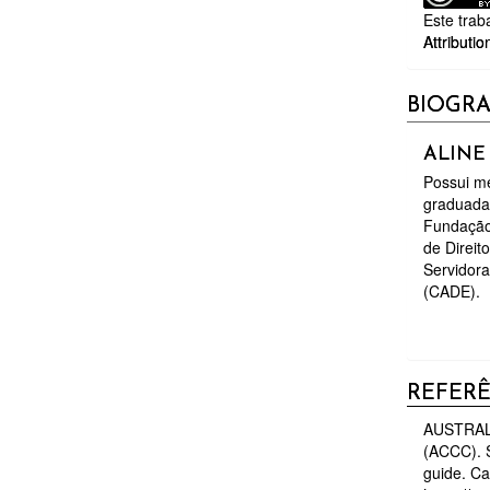
Este trab
Attributio
BIOGRA
ALINE
Possui me
graduada
Fundação
de Direit
Servidora
(CADE).
REFER
AUSTRAL
(ACCC). S
guide. Ca