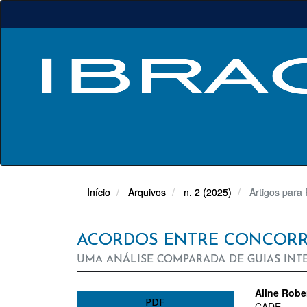
Navegação
Principal
Conteúdo
principal
Barra
Lateral
Início
Arquivos
n. 2 (2025)
Artigos para
ACORDOS ENTRE CONCORRE
UMA ANÁLISE COMPARADA DE GUIAS INTE
BARRA
CON
Aline Robe
PDF
CADE