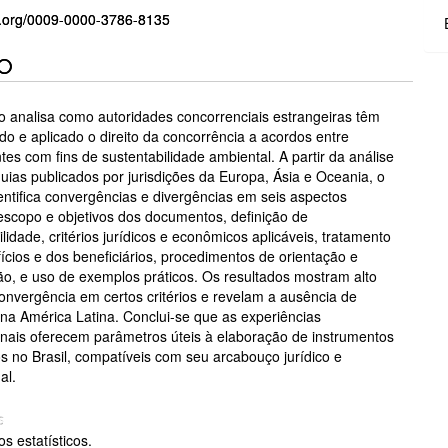
id.org/0009-0000-3786-8135
GO
O
CIPAL
go analisa como autoridades concorrenciais estrangeiras têm
ado e aplicado o direito da concorrência a acordos entre
tes com fins de sustentabilidade ambiental. A partir da análise
uias publicados por jurisdições da Europa, Ásia e Oceania, o
entifica convergências e divergências em seis aspectos
 escopo e objetivos dos documentos, definição de
lidade, critérios jurídicos e econômicos aplicáveis, tratamento
ícios e dos beneficiários, procedimentos de orientação e
ão, e uso de exemplos práticos. Os resultados mostram alto
onvergência em certos critérios e revelam a ausência de
s na América Latina. Conclui-se que as experiências
onais oferecem parâmetros úteis à elaboração de instrumentos
s no Brasil, compatíveis com seu arcabouço jurídico e
al.
S
s estatísticos.