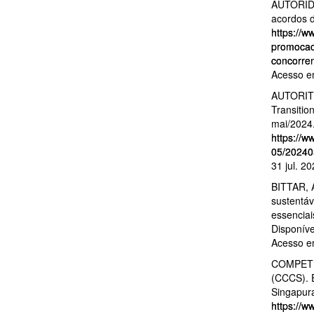
AUTORIDA
acordos d
https://w
promocao
concorre
Acesso em
AUTORITÉ
Transitio
mai/2024.
https://w
05/20240
31 jul. 20
BITTAR, 
sustentáv
essenciai
Disponív
Acesso em
COMPET
(CCCS). E
Singapura
https://w