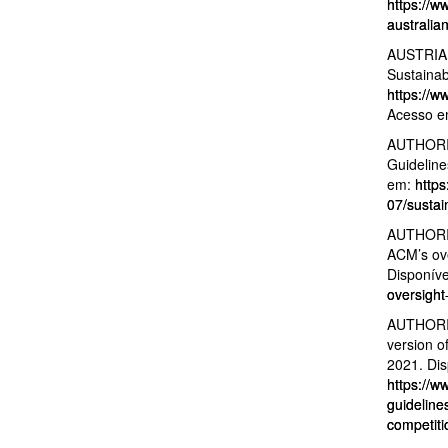
https://w
australia
AUSTRIA
Sustainab
https://w
Acesso em
AUTHORI
Guideline
em:
https
07/susta
AUTHORI
ACM’s ove
Disponív
oversight
AUTHORI
version o
2021. Dis
https://w
guideline
competiti