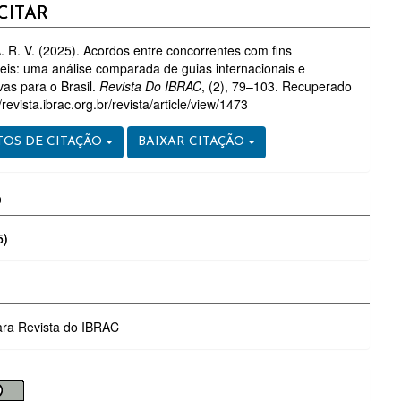
HES
CITAR
. R. V. (2025). Acordos entre concorrentes com fins
eis: uma análise comparada de guias internacionais e
vas para o Brasil.
Revista Do IBRAC
, (2), 79–103. Recuperado
/revista.ibrac.org.br/revista/article/view/1473
OS DE CITAÇÃO
BAIXAR CITAÇÃO
O
5)
ara Revista do IBRAC