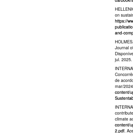
HELLENIC
on sustai
https://w
publicati
and-compe
HOLMES, S
Journal o
Disponív
jul. 2025.
INTERNA
Concorrên
de acordo
mar/2024
content/
Sustentab
INTERNA
contribut
climate a
content/u
2.pdf
. Ac