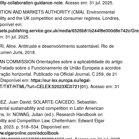
ility-collaboration-guidance-note
. Acesso em: 31 jul. 2025.
TION AND MARKETS AUTHORITY (CMA). Environmental
ility and the UK competition and consumer regimes. Londres,
ponível em:
assets.publishing.service.gov.uk/media/6526b81b244f8e000d8e742c/G
: 31 jul. 2025.
, Aline. Antitruste e desenvolvimento sustentável. Rio de
Lumen Juris, 2018.
 COMMISSION Orientações sobre a aplicabilidade do artigo
 Tratado sobre o Funcionamento da União Europeia a acordos
ação horizontal. Publicado na Official Journal, C 259, de 21
. Disponível em:
https://eur-lex.europa.eu/legal-
PT/TXT/HTML/?uri=CELEX:52023XC0721(01)
. Acesso em: 31
Z, Juan David; SOLARTE‑CAICEDO, Sebastián.
ntal sustainability and competition in Latin American
ions. In: NOWAG, Julian (ed.). Research Handbook on
ility and Competition Law. Cheltenham: Edward Elgar
g, 2023. p. 518–534. Disponível em:
ww.elgaronline.com/edcollbook-
9781802204667/9781802204667.xml
. Acesso em 31 jul. 2025.