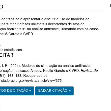
O
GO
o do trabalho é apresentar e discutir o uso de modelos de
CIPAL
 para medir efeitos unilaterais decorrentes de atos de
ção horizontais1 na análise antitruste, ilustrando com os casos
estlé-Garoto e CVRD.
S
s estatísticos.
HES
CITAR
, I. R. (2024). Modelos de simulação na análise antitruste:
aplicação nos casos Ambev, Nestlé-Garoto e CVRD.
Revista Do
5
(1), 163–188. Recuperado de
vista.ibrac.org.br/revista/article/view/375
OS DE CITAÇÃO
BAIXAR CITAÇÃO
O