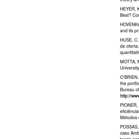
HEYER, K.
Best? Com
HOVENKAMP
and its p
HUSE, C.;
de oferta
quantitat
MOTTA, M.
Universit
O’BRIEN, 
the portf
Bureau of
http://ww
PIONER, 
eficiênci
Métodos q
POSSAS, M
caso Ambe
teoria ec