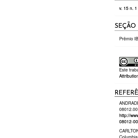
v. 15 n. 1
SEÇÃO
Prêmio I
Este trab
Attributio
REFER
ANDRADE, 
08012.00
http://ww
08012-00
CARLTON, 
Columbia 