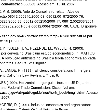
rn.com/abstract=558363
. Acesso em: 15 jul. 2007.
 V. B. (2005). Voto do Conselheiro-relator, Atos de
ação 08012.000640/2000-09, 08012.001872/2000-76,
5226/2000-88, 08012.005250/2000-17, 08012.002838/2001-
2.002962/2001-65 e 08012.006472/2001-38. CADE. Disponível
ww.cade.gov.br/ASPIntranet/temp/temp718200763150PM.pdf
.
: 15 jul. 2007.
 P.; ISSLER, J. V.; REZENDE, M.; WYLLIE, R. (2003).
por cerveja no Brasil: um estudo econométrico. In: MATTOS,
. A revolução antitruste no Brasil: a teoria econômica aplicada
oncretos. São Paulo: Singular.
.; LANDE, R. (1983). Efficiency considerations in mergers
nt. California Law Review, v. 71, n. 6.
ES (1992). Horizontal merger guidelines, do US Department
e and Federal Trade Commission. Disponível em:
w.usdoj.gov/atr/public/guidelines/horiz_book/hmg1.html
. Acesso
. 2007.
MORRIS, D. (1991). Industrial economics and organization:
d evidence. Oxford: Oxford University Press.