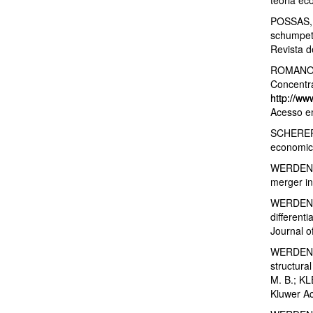
POSSAS, M
schumpet
Revista d
ROMANO, H
Concentr
http://w
Acesso em
SCHERER, 
economic 
WERDEN, G
merger inv
WERDEN, G
different
Journal o
WERDEN, G
structural
M. B.; KL
Kluwer Ac