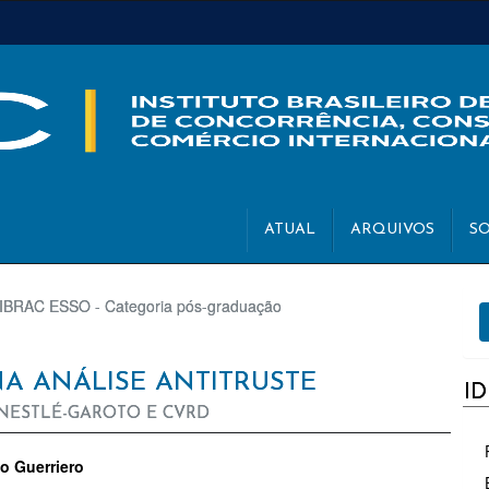
ATUAL
ARQUIVOS
S
E
IBRAC ESSO - Categoria pós-graduação
S
A ANÁLISE ANTITRUSTE
I
 NESTLÉ-GAROTO E CVRD
TEÚDO
o Guerriero