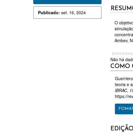
LATERAL
DO
RESUM
Publicado:
set. 16, 2024
DE
ARTI
O objetiv
ARTIGOS
PRIN
simulação
concentra
Ambev, N
DOWNLOAD
Não há dado
DETAL
COMO 
DO
ARTIGO
Guerriero
teoria e 
IBRAC
,
1
https://re
FOMAT
EDIÇÃ