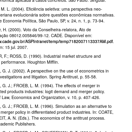
. L. (2004). Eficiência seletiva: uma perspectiva neo-
eriana evolucionária sobre questões econômicas normativas.
e Economia Política, São Paulo, SP, v. 24, n. 1, p. 73-94.
. (2000). Voto da Conselheira-relatora, Ato de
ação 08012.005846/99-12. CADE. Disponível em:
ww.cade.gov.br/ASPIntranet/temp/temp7182007113337AM.pdf
.
: 15 jul. 2007.
F.; ROSS, D. (1990). Industrial market structure and
performance. Houghton Mifflin.
. J. (2002). A perspective on the use of econometrics in
estigations and litigation. Spring Antitrust, p. 55-58.
. J.; FROEB, L. M. (1994). The effects of merger in
iated products industries: logit demand and merger policy.
f Law, Economics and Organization, v. 10, p. 407-426.
. J.; FROEB, L. M. (1996). Simulation as an alternative to
 merger policy in differentiated product industries. In: COATE,
EIT, A. N. (Eds.). The economics of the antitrust process.
ademic Publishers.