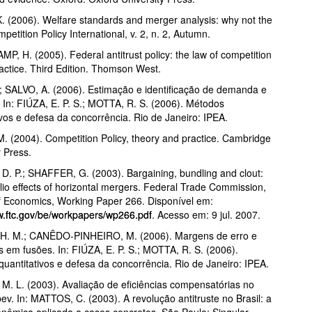
 (2006). Welfare standards and merger analysis: why not the
petition Policy International, v. 2, n. 2, Autumn.
, H. (2005). Federal antitrust policy: the law of competition
ractice. Third Edition. Thomson West.
 SALVO, A. (2006). Estimação e identificação de demanda e
. In: FIÚZA, E. P. S.; MOTTA, R. S. (2006). Métodos
ivos e defesa da concorrência. Rio de Janeiro: IPEA.
 (2004). Competition Policy, theory and practice. Cambridge
y Press.
D. P.; SHAFFER, G. (2003). Bargaining, bundling and clout:
olio effects of horizontal mergers. Federal Trade Commission,
 Economics, Working Paper 266. Disponível em:
w.ftc.gov/be/workpapers/wp266.pdf
. Acesso em: 9 jul. 2007.
H. M.; CANÊDO-PINHEIRO, M. (2006). Margens de erro e
as em fusões. In: FIÚZA, E. P. S.; MOTTA, R. S. (2006).
uantitativos e defesa da concorrência. Rio de Janeiro: IPEA.
. L. (2003). Avaliação de eficiências compensatórias no
v. In: MATTOS, C. (2003). A revolução antitruste no Brasil: a
onômica aplicada a casos concretos. São Paulo: Singular.