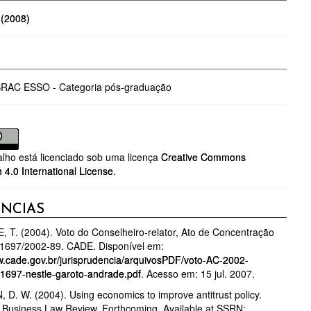
 (2008)
BRAC ESSO - Categoria pós-graduação
alho está licenciado sob uma licença
Creative Commons
n 4.0 International License
.
ÊNCIAS
T. (2004). Voto do Conselheiro-relator, Ato de Concentração
1697/2002-89. CADE. Disponível em:
w.cade.gov.br/jurisprudencia/arquivosPDF/voto-AC-2002-
1697-nestle-garoto-andrade.pdf
. Acesso em: 15 jul. 2007.
D. W. (2004). Using economics to improve antitrust policy.
Business Law Review, Forthcoming. Available at SSRN: