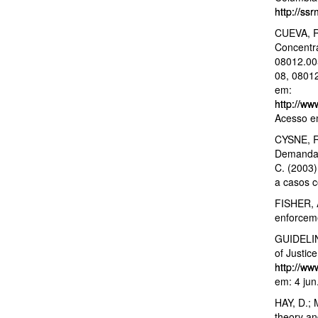
http://ss
CUEVA, R.
Concentr
08012.00
08, 0801
em:
http://w
Acesso em
CYSNE, R.
Demanda 
C. (2003)
a casos c
FISHER, A
enforceme
GUIDELIN
of Justic
http://ww
em: 4 jun
HAY, D.; 
theory an