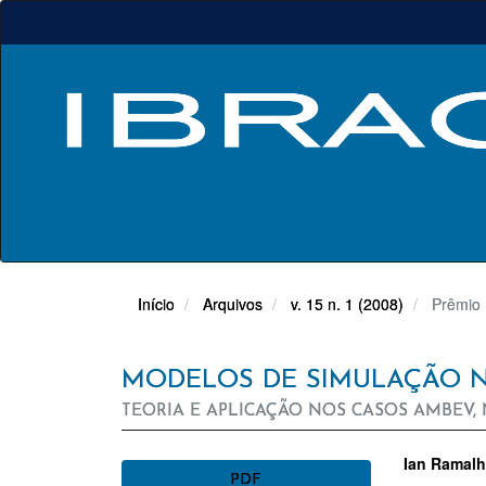
Navegação
Principal
Conteúdo
principal
Barra
Lateral
Início
Arquivos
v. 15 n. 1 (2008)
Prêmio 
MODELOS DE SIMULAÇÃO N
TEORIA E APLICAÇÃO NOS CASOS AMBEV,
BARRA
CON
Ian Ramalh
PDF