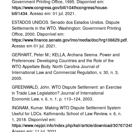
Government Printing Office, 1995. Disponível em:
https://www.congress.gov/bill/104thcongress/house-
bill/1434
. Acesso em: 01 jul. 2021.
ESTADOS UNIDOS. Senado dos Estados Unidos. Dispute
Settlements in the WTO. Washington: Government Printing
Office, 2000. Disponível em:
https://www.finance.senate.gov/imo/media/doc/hrg106629.pdf
.
Acesso em 01 jul. 2021.
GERHART, Peter M.; KELLA, Archana Seema. Power and
Preferences: Developing Countries and the Role of the
WTO Appellate Body. North Carolina Journal of
International Law and Commercial Regulation, v. 30, n. 3,
2005.
GREENWALD, John. WTO Dispute Settlement: an Exercise
in Trade Law Legislation? Journal of International
Economic Law, v. 6, n. 1, p. 113–124, 2003.
INGNAM, Kumar. Making WTO Dispute Settlement System
Useful for LDCs. Kathmandu School of Law Review, v. 6, n.
1, 2018. Disponível em:
https://www.nepjol.info/index.php/kslr/article/download/30767/24
Acesso em: 11 jul. 2021.