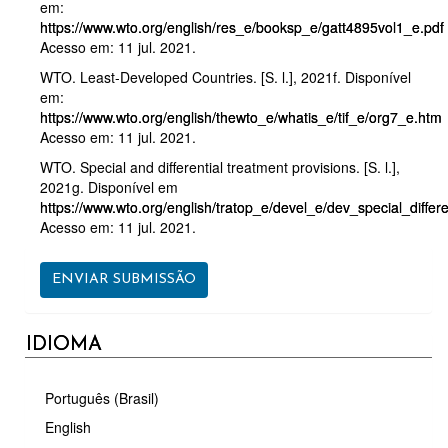
em:
https://www.wto.org/english/res_e/booksp_e/gatt4895vol1_e.pdf
Acesso em: 11 jul. 2021.
WTO. Least-Developed Countries. [S. l.], 2021f. Disponível
em:
https://www.wto.org/english/thewto_e/whatis_e/tif_e/org7_e.htm
Acesso em: 11 jul. 2021.
WTO. Special and differential treatment provisions. [S. l.],
2021g. Disponível em
https://www.wto.org/english/tratop_e/devel_e/dev_special_differ
Acesso em: 11 jul. 2021.
ENVIAR
ENVIAR SUBMISSÃO
SUBMISSÃO
IDIOMA
Português (Brasil)
English