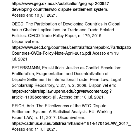
https://www.geg.ox.ac.uk/publication/geg-wp-200947-
developing-countrieswto-dispute-settlement-system
.
Acesso em: 10 jul. 2021.
OECD. The Participation of Developing Countries in Global
Value Chains: Implications for Trade and Trade Related
Policies. OECD Trade Policy Paper, n. 179, 2015.
Disponível em:
https://www.oecd.org/countries/centralafricanrepublic/Participat
Countries-GVCs-Policy-Note-April-2015.pdf
Acesso em 13
jul. 2021
PETERSMANN, Ernst-Ulrich. Justice as Conflict Resolution:
Proliferation, Fragmentation, and Decentralization of
Dispute Settlement in International Trade. Penn Law: Legal
Scholarship Repository, v. 27, n. 2, 2006. Disponível em:
https://scholarship.law.upenn.edu/cgi/viewcontent.cgi?
article=1193&context=jil
. Acesso em: 10 jul. 2021.
REICH, Arie. The Effectiveness of the WTO Dispute
Settlement System: A Statistical Analysis. EUI Working
Paper LAW, n. 11, 2017. Disponível em:
https://cadmus.eui.eu/bitstream/handle/1814/47045/LAW_2017_
Acesso em: 11 jul. 2021.