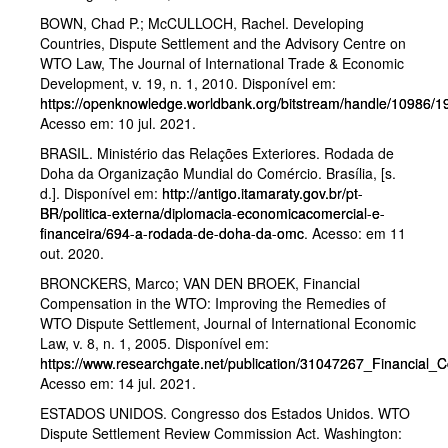
BOWN, Chad P.; McCULLOCH, Rachel. Developing
Countries, Dispute Settlement and the Advisory Centre on
WTO Law, The Journal of International Trade & Economic
Development, v. 19, n. 1, 2010. Disponível em:
https://openknowledge.worldbank.org/bitstream/handle/10986
Acesso em: 10 jul. 2021.
BRASIL. Ministério das Relações Exteriores. Rodada de
Doha da Organização Mundial do Comércio. Brasília, [s.
d.]. Disponível em:
http://antigo.itamaraty.gov.br/pt-
BR/politica-externa/diplomacia-economicacomercial-e-
financeira/694-a-rodada-de-doha-da-omc
. Acesso: em 11
out. 2020.
BRONCKERS, Marco; VAN DEN BROEK, Financial
Compensation in the WTO: Improving the Remedies of
WTO Dispute Settlement, Journal of International Economic
Law, v. 8, n. 1, 2005. Disponível em:
https://www.researchgate.net/publication/31047267_Financi
Acesso em: 14 jul. 2021.
ESTADOS UNIDOS. Congresso dos Estados Unidos. WTO
Dispute Settlement Review Commission Act. Washington: