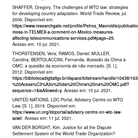
SHAFFER, Gregory. The challenges of WTO law: strategies
for developing country adaptation. World Trade Review, jul.
2006. Disponível em:
https://www.researchgate.net/profile/Petros_Mavroidis/publ
mess-in-TELMEX-a-comment-on-Mexico-measures-
affecting-telecommunications-services.pdf#page=25
.
Acesso em: 10 jul. 2021.
THORSTENSEN, Vera; RAMOS, Daniel; MULLER,
Carolina; BERTOLACCINI, Fernanda. Acessão da China à
OMC: a questão da economia de não mercado. [S. l.],
2012. Disponível em:
https://bibliotecadigitalfgv.br/dspace/bitstream/handle/10438/1
%20Acess%C3%A3o%20da%20China%20na%20OMC.pdf?
sequence=1&isAllowed=y
. Acesso em: 10 jul. 2021.
UNITED NATIONS. LDC Portal. Advisory Centre on WTO
Law. [S. l.], 2019. Disponível em:
https://www.un.org/ldcportal/advisory-centre-on-wto-law-
acwl/
. Acesso em: 11 jul. 2021.
VAN DER BORGHT, Kim. Justice for all the Dispute
Settlement System of the World Trade Organization?