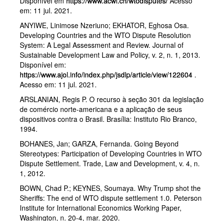
Disponível em
https://www.acwl.ch/wtodisputes/
Acesso
em: 11 jul. 2021.
ANYIWE, Linimose Nzeriuno; EKHATOR, Eghosa Osa.
Developing Countries and the WTO Dispute Resolution
System: A Legal Assessment and Review. Journal of
Sustainable Development Law and Policy, v. 2, n. 1, 2013.
Disponível em:
https://www.ajol.info/index.php/jsdlp/article/view/122604
.
Acesso em: 11 jul. 2021.
ARSLANIAN, Regis P. O recurso à seção 301 da legislação
de comércio norte-americana e a aplicação de seus
dispositivos contra o Brasil. Brasília: Instituto Rio Branco,
1994.
BOHANES, Jan; GARZA, Fernanda. Going Beyond
Stereotypes: Participation of Developing Countries in WTO
Dispute Settlement. Trade, Law and Development, v. 4, n.
1, 2012.
BOWN, Chad P.; KEYNES, Soumaya. Why Trump shot the
Sheriffs: The end of WTO dispute settlement 1.0. Peterson
Institute for International Economics Working Paper,
Washington, n. 20-4, mar. 2020.