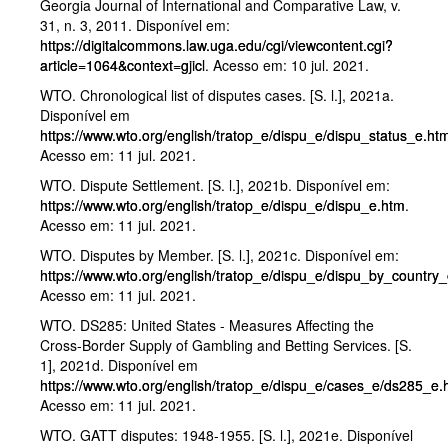
Georgia Journal of International and Comparative Law, v.
31, n. 3, 2011. Disponível em:
https://digitalcommons.law.uga.edu/cgi/viewcontent.cgi?
article=1064&context=gjicl
. Acesso em: 10 jul. 2021.
WTO. Chronological list of disputes cases. [S. l.], 2021a.
Disponível em
https://www.wto.org/english/tratop_e/dispu_e/dispu_status_e.ht
Acesso em: 11 jul. 2021.
WTO. Dispute Settlement. [S. l.], 2021b. Disponível em:
https://www.wto.org/english/tratop_e/dispu_e/dispu_e.htm
.
Acesso em: 11 jul. 2021.
WTO. Disputes by Member. [S. l.], 2021c. Disponível em:
https://www.wto.org/english/tratop_e/dispu_e/dispu_by_country
Acesso em: 11 jul. 2021.
WTO. DS285: United States - Measures Affecting the
Cross-Border Supply of Gambling and Betting Services. [S.
1], 2021d. Disponível em
https://www.wto.org/english/tratop_e/dispu_e/cases_e/ds285_e.
Acesso em: 11 jul. 2021.
WTO. GATT disputes: 1948-1955. [S. l.], 2021e. Disponível