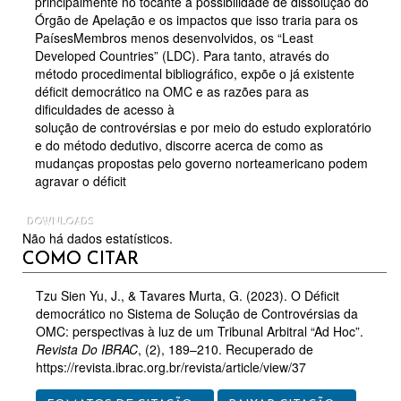
principalmente no tocante à possibilidade de dissolução do
Órgão de Apelação e os impactos que isso traria para os
PaísesMembros menos desenvolvidos, os “Least
Developed Countries” (LDC). Para tanto, através do
método procedimental bibliográfico, expõe o já existente
déficit democrático na OMC e as razões para as
dificuldades de acesso à
solução de controvérsias e por meio do estudo exploratório
e do método dedutivo, discorre acerca de como as
mudanças propostas pelo governo norteamericano podem
agravar o déficit
DOWNLOADS
Não há dados estatísticos.
DETALHES
COMO CITAR
DO
ARTIGO
Tzu Sien Yu, J., & Tavares Murta, G. (2023). O Déficit
democrático no Sistema de Solução de Controvérsias da
OMC: perspectivas à luz de um Tribunal Arbitral “Ad Hoc”.
Revista Do IBRAC
, (2), 189–210. Recuperado de
https://revista.ibrac.org.br/revista/article/view/37