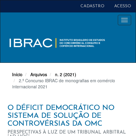
Navegação
CADASTRO
ACESSO
Principal
Conteúdo
Toggl
principal
naviga
Barra
Lateral
Início
Arquivos
n. 2 (2021)
2.º Concurso IBRAC de monografias em comércio
internacional 2021
O DÉFICIT DEMOCRÁTICO NO
SISTEMA DE SOLUÇÃO DE
CONTROVÉRSIAS DA OMC
PERSPECTIVAS À LUZ DE UM TRIBUNAL ARBITRAL