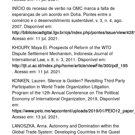
INÍCIO do recesso de verão na OMC marca a falta de
esperanças de um acordo em Doha. Pontes entre o
comércio e o desenvolvimento sustentável, v. 3, n. 4, ago.
2007. Disponível em:
http://bibliotecadigital.fgv.br/ojs/index.php/pontes/issue/view/42
Acesso em: 11 jul. 2021.
KHOURY, Maya El. Prospects of Reform of the WTO
Dispute Settlement Mechanism, Indonesia Journal of
International Law, v. 8, n. 3, 2011. Disponível em:
http://ijil.ui.ac.id/index.php/home/article/viewFile/300/pdf_195
. Acesso em: 11 jul. 2021.
KONKEN, Lauren. Silence is Golden? Revisiting Third Party
Participation in World Trade Organization Litigation.
Program of the 12th Annual Conference on The Political
Economy of International Organization, 2019, Disponível
em:
https://www.peio.me/wpcontent/uploads/2019/01/PEIO12_paper
Acesso em: 13 jul. 2021.
LANOSZKA, Anna. Autonomy and Domination within the
Global Trade System: Developing Countries in the Quest