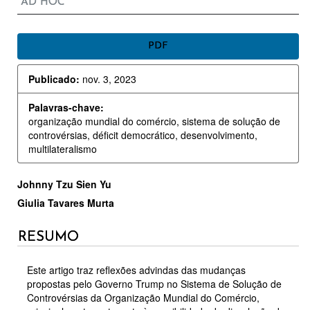
“AD HOC”
BARRA
PDF
LATERAL
Publicado:
nov. 3, 2023
DE
Palavras-chave:
ARTIGOS
organização mundial do comércio, sistema de solução de
controvérsias, déficit democrático, desenvolvimento,
multilateralismo
CONTEÚDO
Johnny Tzu Sien Yu
Giulia Tavares Murta
DO
ARTIGO
RESUMO
PRINCIPAL
Este artigo traz reflexões advindas das mudanças
propostas pelo Governo Trump no Sistema de Solução de
Controvérsias da Organização Mundial do Comércio,