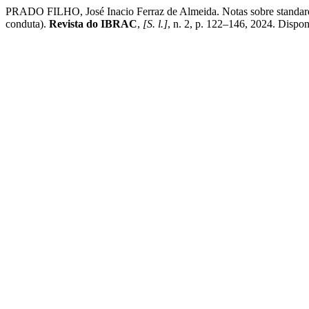
PRADO FILHO, José Inacio Ferraz de Almeida. Notas sobre standards p
conduta).
Revista do IBRAC
,
[S. l.]
, n. 2, p. 122–146, 2024. Disponí