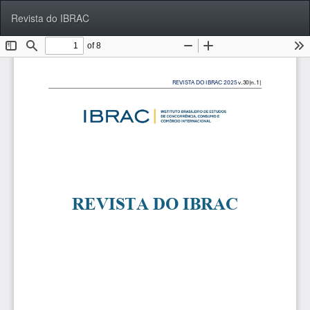
Voltar
Bai
Ba
Revista do IBRAC
aos
P
Detalhes
do
Artigo