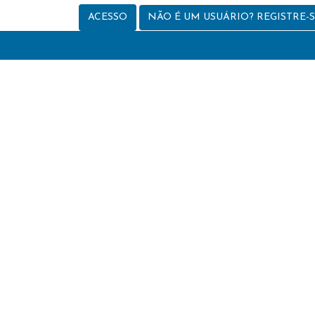
ACESSO
NÃO É UM USUÁRIO? REGISTRE-S