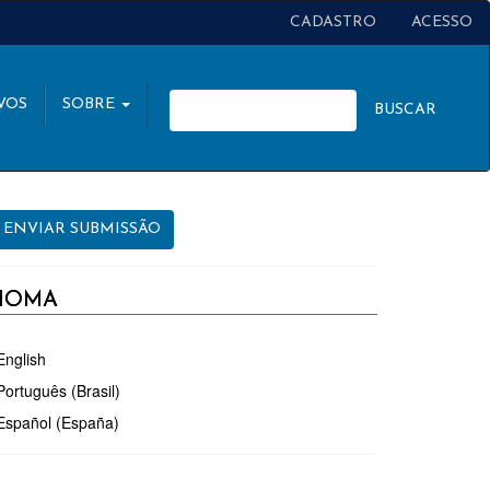
CADASTRO
ACESSO
VOS
SOBRE
BUSCAR
NVIAR
ENVIAR SUBMISSÃO
UBMISSÃO
DIOMA
English
Português (Brasil)
Español (España)