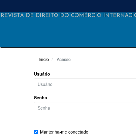
Navegação
Principal
Conteúdo
REVISTA DE DIREITO DO COMÉRCIO INTERNAC
principal
Barra
Lateral
Início
Acesso
Usuário
Senha
Esqueceu a senha?
Mantenha-me conectado