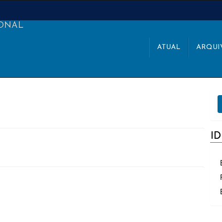
IONAL
ATUAL
ARQUI
E
S
I